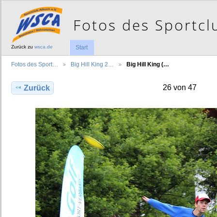
Zurück zu
wsca.de
Start
Fotos des Sport…
Big Hill King 2…
Big Hill King (…
26 von 47
Zurück