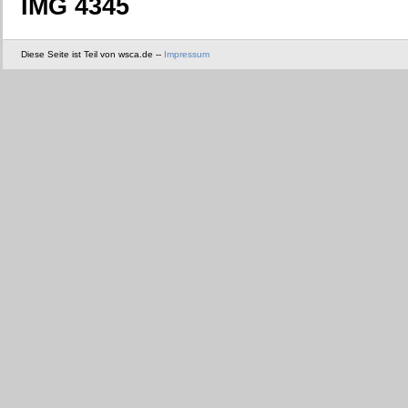
IMG 4345
Diese Seite ist Teil von wsca.de --
Impressum