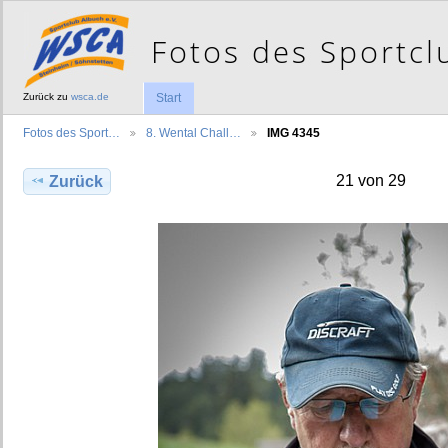
Zurück zu
wsca.de
Start
Fotos des Sport…
8. Wental Chall…
IMG 4345
21 von 29
Zurück