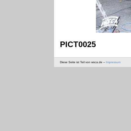
PICT0025
Diese Seite ist Teil von wsca.de --
Impressum