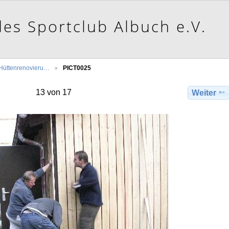
Hüttenrenovieru…
PICT0025
13 von 17
Weiter