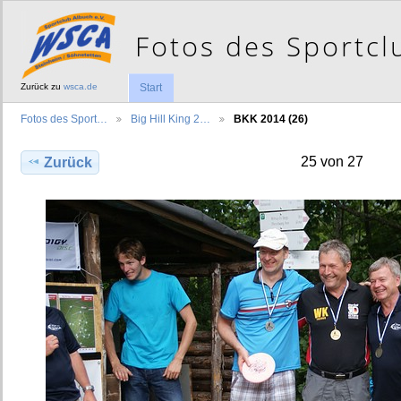
Zurück zu
wsca.de
Start
Fotos des Sport…
Big Hill King 2…
BKK 2014 (26)
25 von 27
Zurück