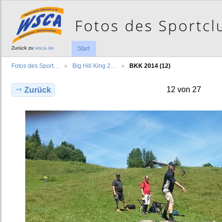
Zurück zu
wsca.de
Start
Fotos des Sport…
Big Hill King 2…
BKK 2014 (12)
12 von 27
Zurück