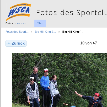
Zurück zu
wsca.de
Start
Fotos des Sport…
Big Hill King 2…
Big Hill King (…
10 von 47
Zurück