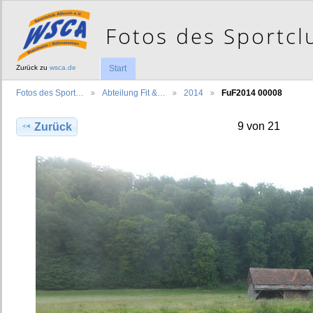
Zurück zu
wsca.de
Start
Fotos des Sport…
Abteilung Fit &…
2014
FuF2014 00008
9 von 21
Zurück